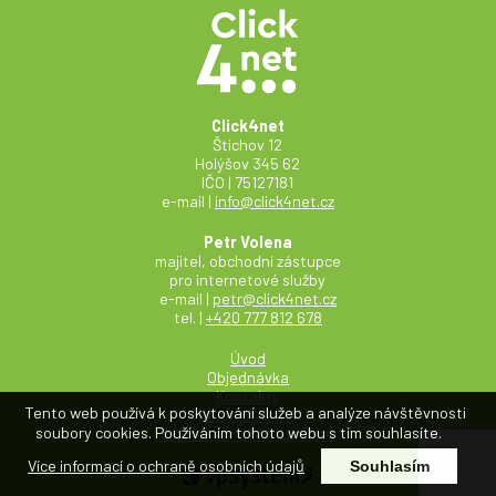
Click4net
Štichov 12
Holýšov 345 62
IČO | 75127181
e-mail |
info@click4net.cz
Petr Volena
majitel, obchodní zástupce
pro internetové služby
e-mail |
petr@click4net.cz
tel. |
+420 777 812 678
Úvod
Objednávka
Kontakty
Tento web používá k poskytování služeb a analýze návštěvnosti
Mapa stránek
soubory cookies. Používáním tohoto webu s tím souhlasíte.
Prohlášení o přístupnosti
Více informací o ochraně osobních údajů
Souhlasím