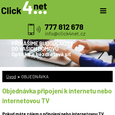
777 812 678
info@click4net.cz
PŘINÁŠÍME BUDOUCNOST
DO VAŠICH DOMOVŮ
Optická a bezdrátová síť
Úvod
>
OBJEDNÁVKA
Objednávka připojení k internetu nebo
internetovou TV
Pokud máte zájem o připojení nebo internetovou TV,