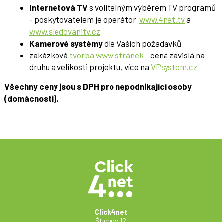
Internetová TV
s volitelným výběrem TV programů
- poskytovatelem je operátor
www.4net.tv
a
www.sledovanitv.cz
Kamerové systémy
dle Vašich požadavků
zakázková
tvorba www stránek
- cena zavislá na
druhu a velikosti projektu, více na
VPsystem.cz
Všechny ceny jsou s DPH pro nepodnikající osoby
(domácnosti).
Click4net
Štichov 12