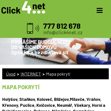
777 812 678
info@click4net.cz
PŘINÁŠÍME BUDOUCNOST
DO VAŠICH DOMOVŮ
Optická a bezdrátová síť
Úvod
>
INTERNET
>
Mapa pokrytí
MAPA POKRYTÍ
Holýšov, Staňkov, Koloveč, Blížejov,Milavče, Vráňov,
Křenovy, Puclice, Kvíčovice, Neuměř, Všekary, Horní a
Dolní Kamenice, Bukovec, Něměnice, Semněvice,