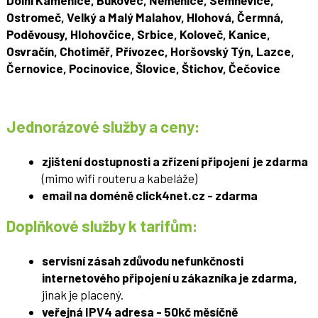
Ostromeč, Velký a Malý Malahov, Hlohová, Čermná,
Poděvousy, Hlohovčice, Srbice, Koloveč, Kanice,
Osvračín, Chotiměř, Přívozec, Horšovský Týn, Lazce,
Černovice, Pocinovice, Šlovice, Štichov, Čečovice
Jednorázové služby a ceny:
zjištení dostupnosti a zřízení připojení je zdarma
(mimo wifi routeru a kabeláže)
email na doméně click4net.cz - zdarma
Doplňkové služby k tarifům:
servisní zásah zdůvodu nefunkčnosti
internetového připojení u zákazníka je zdarma,
jinak je placený.
veřejná IPV4 adresa - 50kč měsíčně