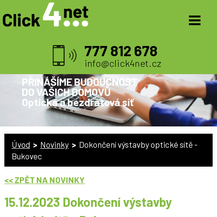
777 812 678
info@click4net.cz
PŘINÁŠÍME BUDOUCNOST
DO VAŠICH DOMOVŮ
Optická a bezdrátová síť
Úvod
>
Novinky
>
Dokončení výstavby optické sítě -
Bukovec
<< ZPĚT NA NOVINKY
15.12.2023 Dokončení výstavby