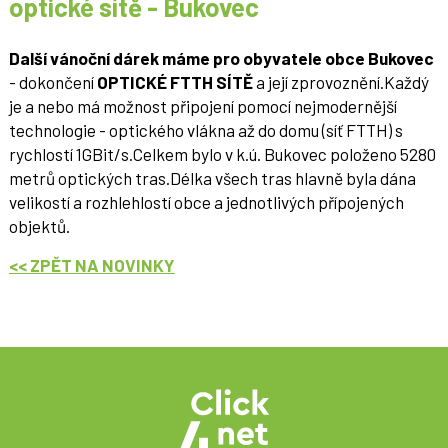
optické sítě - Bukovec
Další vánoční dárek máme pro obyvatele obce Bukovec
- dokončení
OPTICKÉ FTTH SÍTĚ
a její zprovoznění.Každý
je a nebo má možnost připojení pomocí nejmodernější
technologie - optického vlákna až do domu (síť FTTH) s
rychlostí 1GBit/s.Celkem bylo v k.ú. Bukovec položeno 5280
metrů optických tras.Délka všech tras hlavně byla dána
velikostí a rozhlehlostí obce a jednotlivých přípojených
objektů.
<< ZPĚT NA NOVINKY