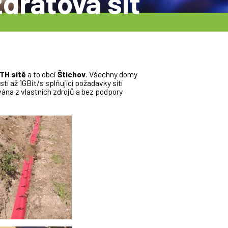
drátová síť
TH sítě
a to obci
Štichov
. Všechny domy
tí až 1GBit/s splňující požadavky sítí
na z vlastních zdrojů a bez podpory