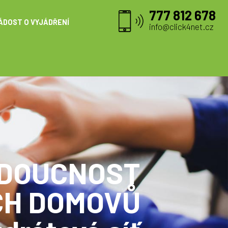
777 812 678
ÁDOST O VYJÁDŘENÍ
info@click4net.cz
UDOUCNOST
CH DOMOVŮ