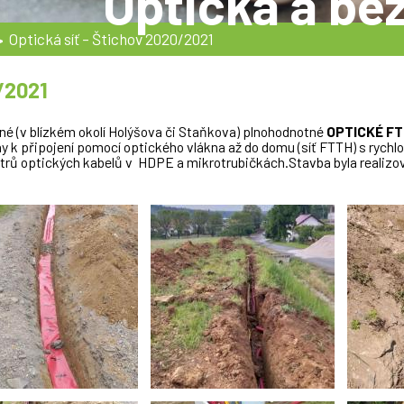
Optická a bez
Optická síť - Štichov 2020/2021
>
/2021
né (v blízkém okolí Holýšova či Staňkova) plnohodnotné
OPTICKÉ FT
y k připojení pomocí optického vlákna až do domu (síť FTTH) s rychlos
ů optických kabelů v HDPE a mikrotrubičkách.Stavba byla realizová