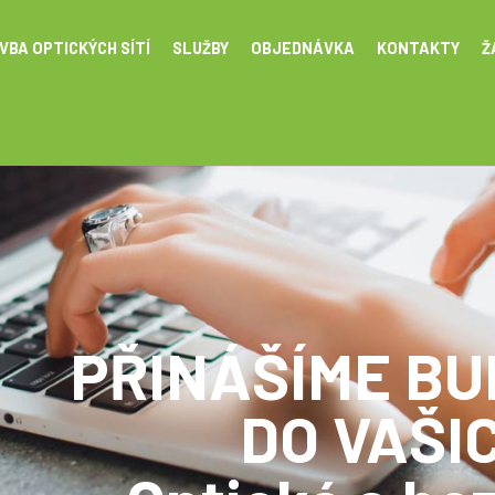
VBA OPTICKÝCH SÍTÍ
SLUŽBY
OBJEDNÁVKA
KONTAKTY
Ž
PŘINÁŠÍME B
DO VAŠI